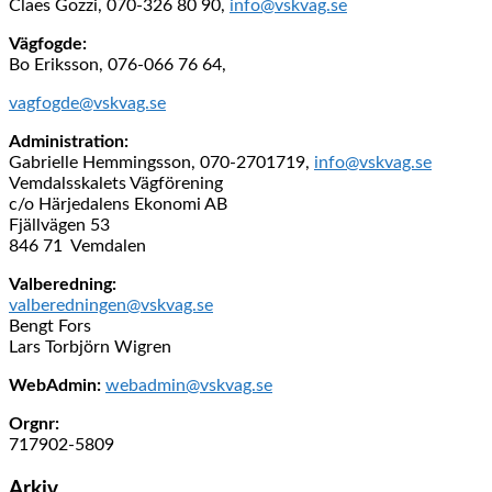
Claes Gozzi, 070-326 80 90,
info@vskvag.se
Vägfogde:
Bo Eriksson, 076-066 76 64,
vagfogde@vskvag.se
Administration:
Gabrielle Hemmingsson, 070-2701719,
info@vskvag.se
Vemdalsskalets Vägförening
c/o Härjedalens Ekonomi AB
Fjällvägen 53
846 71 Vemdalen
Valberedning:
valberedningen@vskvag.se
Bengt Fors
Lars Torbjörn Wigren
WebAdmin:
webadmin@vskvag.se
Orgnr:
717902-5809
Arkiv