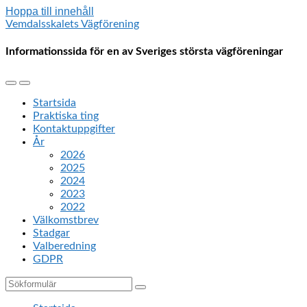
Hoppa till innehåll
Vemdalsskalets Vägförening
Informationssida för en av Sveriges största vägföreningar
Slå
Slå
på/av
på/av
Startsida
mobilmenyn
sökfältet
Praktiska ting
Kontaktuppgifter
År
2026
2025
2024
2023
2022
Välkomstbrev
Stadgar
Valberedning
GDPR
Sök