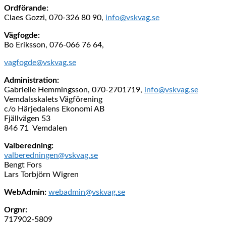
Ordförande:
Claes Gozzi, 070-326 80 90,
info@vskvag.se
Vägfogde:
Bo Eriksson, 076-066 76 64,
vagfogde@vskvag.se
Administration:
Gabrielle Hemmingsson, 070-2701719,
info@vskvag.se
Vemdalsskalets Vägförening
c/o Härjedalens Ekonomi AB
Fjällvägen 53
846 71 Vemdalen
Valberedning:
valberedningen@vskvag.se
Bengt Fors
Lars Torbjörn Wigren
WebAdmin:
webadmin@vskvag.se
Orgnr:
717902-5809