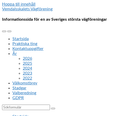
Hoppa till innehåll
Vemdalsskalets Vägförening
Informationssida för en av Sveriges största vägföreningar
Slå
Slå
på/av
på/av
Startsida
mobilmenyn
sökfältet
Praktiska ting
Kontaktuppgifter
År
2026
2025
2024
2023
2022
Välkomstbrev
Stadgar
Valberedning
GDPR
Sök