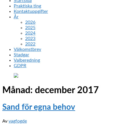
Startsida
Praktiska ting
Kontaktuppgifter
År
2026
2025
2024
2023
2022
Välkomstbrev
Stadgar
Valberedning
GDPR
Månad:
december 2017
Sand för egna behov
Av
vagfogde