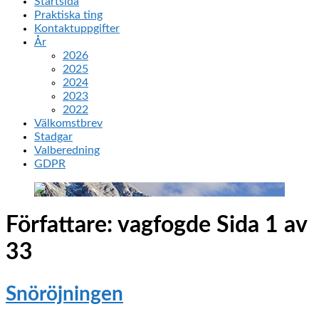
Startsida
Praktiska ting
Kontaktuppgifter
År
2026
2025
2024
2023
2022
Välkomstbrev
Stadgar
Valberedning
GDPR
Författare:
vagfogde
Sida 1 av
33
Snöröjningen