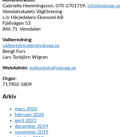
Administration:
Gabrielle Hemmingsson, 070-2701719,
info@vskvag.se
Vemdalsskalets Vägförening
c/o Härjedalens Ekonomi AB
Fjällvägen 53
846 71 Vemdalen
Valberedning:
valberedningen@vskvag.se
Bengt Fors
Lars Torbjörn Wigren
WebAdmin:
webadmin@vskvag.se
Orgnr:
717902-5809
Arkiv
mars 2026
februari 2026
april 2021
december 2019
november 2019