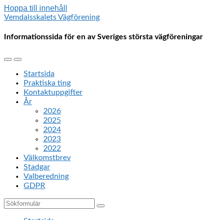
Hoppa till innehåll
Vemdalsskalets Vägförening
Informationssida för en av Sveriges största vägföreningar
Slå
Slå
på/av
på/av
Startsida
mobilmenyn
sökfältet
Praktiska ting
Kontaktuppgifter
År
2026
2025
2024
2023
2022
Välkomstbrev
Stadgar
Valberedning
GDPR
Sök