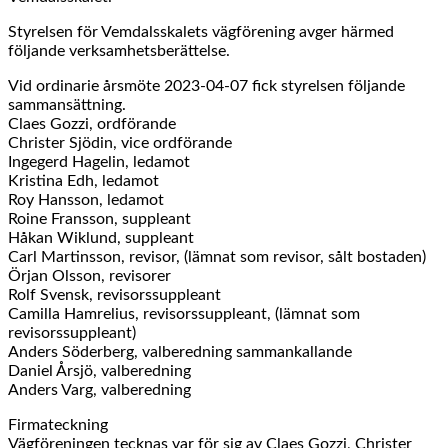
Styrelsen för Vemdalsskalets vägförening avger härmed
följande verksamhetsberättelse.
Vid ordinarie årsmöte 2023-04-07 fick styrelsen följande
sammansättning.
Claes Gozzi, ordförande
Christer Sjödin, vice ordförande
Ingegerd Hagelin, ledamot
Kristina Edh, ledamot
Roy Hansson, ledamot
Roine Fransson, suppleant
Håkan Wiklund, suppleant
Carl Martinsson, revisor, (lämnat som revisor, sålt bostaden)
Örjan Olsson, revisorer
Rolf Svensk, revisorssuppleant
Camilla Hamrelius, revisorssuppleant, (lämnat som
revisorssuppleant)
Anders Söderberg, valberedning sammankallande
Daniel Årsjö, valberedning
Anders Varg, valberedning
Firmateckning
Vägföreningen tecknas var för sig av Claes Gozzi, Christer