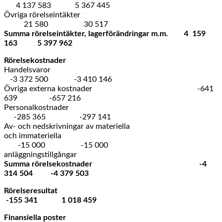
4 137 583 5 367 445
Övriga rörelseintäkter
21 580 30 517
Summa rörelseintäkter, lagerförändringar m.m. 4 159
163 5 397 962
Rörelsekostnader
Handelsvaror
-3 372 500 -3 410 146
Övriga externa kostnader -641
639 -657 216
Personalkostnader
-285 365 -297 141
Av- och nedskrivningar av materiella
och immateriella
-15 000 -15 000
anläggningstillgångar
Summa rörelsekostnader -4
314 504 -4 379 503
Rörelseresultat
-155 341 1 018 459
Finansiella poster