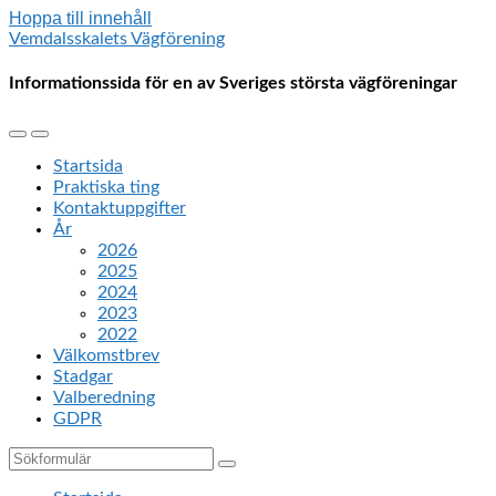
Hoppa till innehåll
Vemdalsskalets Vägförening
Informationssida för en av Sveriges största vägföreningar
Slå
Slå
på/av
på/av
Startsida
mobilmenyn
sökfältet
Praktiska ting
Kontaktuppgifter
År
2026
2025
2024
2023
2022
Välkomstbrev
Stadgar
Valberedning
GDPR
Sök