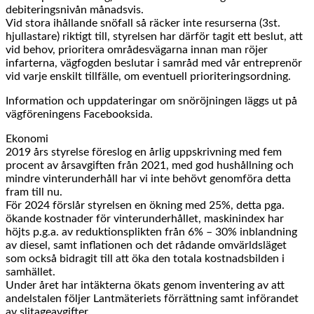
debiteringsnivån månadsvis.
Vid stora ihållande snöfall så räcker inte resurserna (3st.
hjullastare) riktigt till, styrelsen har därför tagit ett beslut, att
vid behov, prioritera områdesvägarna innan man röjer
infarterna, vägfogden beslutar i samråd med vår entreprenör
vid varje enskilt tillfälle, om eventuell prioriteringsordning.
Information och uppdateringar om snöröjningen läggs ut på
vägföreningens Facebooksida.
Ekonomi
2019 års styrelse föreslog en årlig uppskrivning med fem
procent av årsavgiften från 2021, med god hushållning och
mindre vinterunderhåll har vi inte behövt genomföra detta
fram till nu.
För 2024 förslår styrelsen en ökning med 25%, detta pga.
ökande kostnader för vinterunderhållet, maskinindex har
höjts p.g.a. av reduktionsplikten från 6% – 30% inblandning
av diesel, samt inflationen och det rådande omvärldsläget
som också bidragit till att öka den totala kostnadsbilden i
samhället.
Under året har intäkterna ökats genom inventering av att
andelstalen följer Lantmäteriets förrättning samt införandet
av slitageavgifter.