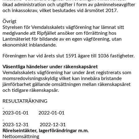
ökad administration och utgifter i form av påminnelseavgifter
och inkassokrav, vilket beslutades vid årsmötet 2017.
Övrigt
Styrelsen för Vemdalsskalets vägförening har lämnat sitt
medgivande att Ripfjället ansöker om förrättning hos
Lantmäteriet för bildande av en egen vägförening, utan
ekonomiskt inblandande.
Föreningen har vid årets slut 1591 ägare till 1036 fastigheter.
Väsentliga händelser under räkenskapsåret
Vemdalsskalets vägförening har under året registrerats som
momsredovisningsskyldig vilket kan innebära bristande
jämförbarhet gällande omsättningen mellan räkenskapsåret
och tidigare räkenskapsår.
RESULTATRÄKNING
.
2023-01-01 2022-01-01
.
2023-12-31 2022-12-31
Rörelseintäkter, lagerförändringar m.m.
Nettoomsättning