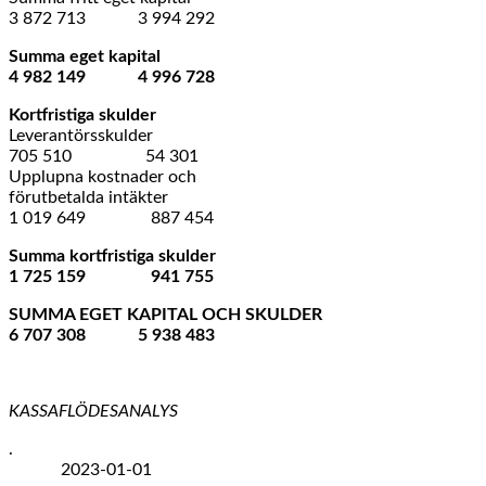
3 872 713 3 994 292
Summa eget kapital
4 982 149 4 996 728
Kortfristiga skulder
Leverantörsskulder
705 510 54 301
Upplupna kostnader och
förutbetalda intäkter
1 019 649 887 454
Summa kortfristiga skulder
1 725 159 941 755
SUMMA EGET KAPITAL OCH SKULDER
6 707 308 5 938 483
KASSAFLÖDESANALYS
.
2023-01-01