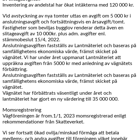
Inventering av andelstal har ökat intäkterna med 120 000 kr.
Vid avstyckning av nya tomter uttas en avgift om 5 000 kr i
anslutningsavgift och fortsättningsvis en årsavgift/tomt.
Fastigheter som beviljas bygglov renderar detta även en
slitageavgift av 10 000kr. plus adm. avgifter enl.
stämmobeslut 15/4, 2022.
Anslutningsavgiften fastställs av Lantmäteriet och baseras på
samfällighetens ekonomiska värde, främst skicket på
vägnätet. Vi har under året uppmanat Lantmäteriet att
uppräkna avgiften från 5000 kr med anledning av vägnätets
förbättring.
Anslutningsavgiften fastställs av Lantmäteriet och baseras på
samfällighetens ekonomiska värde, främst skicket på
vägnätet.
Vägnätet har förbättrats väsentligt under året och
lantmäteriet har gjort en ny värdering till 35 000 000.
Momsregistrering
Vägföreningen är from.1/1, 2023 momsregistrerad enligt
rekommendationer från Skatteverket.
Vi ser fortsatt ökad ovilja/minskad förmåga att betala
medlems- och andra avgifter till föreningen vilket innebär