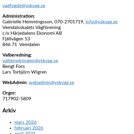
vagfogde@vskvag.se
Administration:
Gabrielle Hemmingsson, 070-2701719,
info@vskvag.se
Vemdalsskalets Vägförening
c/o Härjedalens Ekonomi AB
Fjällvägen 53
846 71 Vemdalen
Valberedning:
valberedningen@vskvag.se
Bengt Fors
Lars Torbjörn Wigren
WebAdmin:
webadmin@vskvag.se
Orgnr:
717902-5809
Arkiv
mars 2026
februari 2026
april 2021