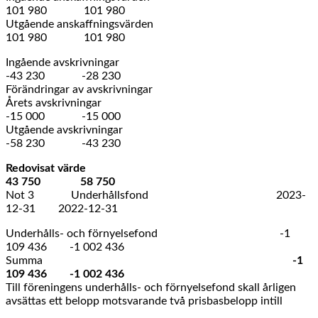
101 980 101 980
Utgående anskaffningsvärden
101 980 101 980
Ingående avskrivningar
-43 230 -28 230
Förändringar av avskrivningar
Årets avskrivningar
-15 000 -15 000
Utgående avskrivningar
-58 230 -43 230
Redovisat värde
43 750 58 750
Not 3 Underhållsfond 2023-
12-31 2022-12-31
Underhålls- och förnyelsefond -1
109 436 -1 002 436
Summa
-1
109 436 -1 002 436
Till föreningens underhålls- och förnyelsefond skall årligen
avsättas ett belopp motsvarande två prisbasbelopp intill