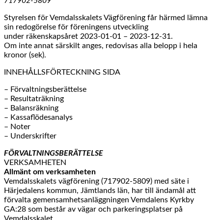
717902-5809
Styrelsen för Vemdalsskalets Vägförening får härmed lämna
sin redogörelse för föreningens utveckling
under räkenskapsåret 2023-01-01 – 2023-12-31.
Om inte annat särskilt anges, redovisas alla belopp i hela
kronor (sek).
INNEHÅLLSFÖRTECKNING SIDA
– Förvaltningsberättelse
– Resultaträkning
– Balansräkning
– Kassaflödesanalys
– Noter
– Underskrifter
FÖRVALTNINGSBERÄTTELSE
VERKSAMHETEN
Allmänt om verksamheten
Vemdalsskalets vägförening (717902-5809) med säte i
Härjedalens kommun, Jämtlands län, har till ändamål att
förvalta gemensamhetsanläggningen Vemdalens Kyrkby
GA:28 som består av vägar och parkeringsplatser på
Vemdalsskalet.