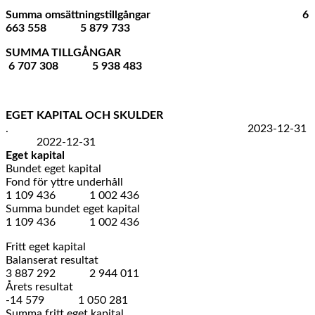
Summa omsättningstillgångar 6
663 558 5 879 733
SUMMA TILLGÅNGAR
6 707 308 5 938 483
EGET KAPITAL OCH SKULDER
. 2023-12-31
2022-12-31
Eget kapital
Bundet eget kapital
Fond för yttre underhåll
1 109 436 1 002 436
Summa bundet eget kapital
1 109 436 1 002 436
Fritt eget kapital
Balanserat resultat
3 887 292 2 944 011
Årets resultat
-14 579 1 050 281
Summa fritt eget kapital