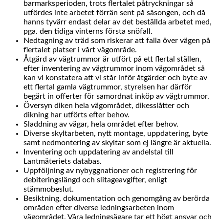
barmarksperioden, trots flertalet påtryckningar så
utfördes inte arbetet förrän sent på säsongen, och då
hanns tyvärr endast delar av det beställda arbetet med,
pga. den tidiga vinterns första snöfall.
Nedtagning av träd som riskerar att falla över vägen på
flertalet platser i vårt vägområde.
Åtgärd av vägtrummor är utfört på ett flertal ställen,
efter inventering av vägtrummor inom vägområdet så
kan vi konstatera att vi står inför åtgärder och byte av
ett flertal gamla vägtrummor, styrelsen har därför
begärt in offerter för samordnat inköp av vägtrummor.
Översyn diken hela vägområdet, dikesslåtter och
dikning har utförts efter behov.
Sladdning av vägar, hela området efter behov.
Diverse skyltarbeten, nytt montage, uppdatering, byte
samt nedmontering av skyltar som ej längre är aktuella.
Inventering och uppdatering av andelstal till
Lantmäteriets databas.
Uppföljning av nybyggnationer och registrering för
debiteringslängd och slitageavgifter, enligt
stämmobeslut.
Besiktning, dokumentation och genomgång av berörda
områden efter diverse ledningsarbeten inom
vägområdet. Våra ledningsägare tar ett högt ansvar och