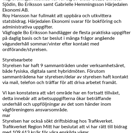
Sjödin, Bo Eriksson samt Gabrielle Hemmingsson Härjedalen
Ekonomi AB.
Roy Hansson har fullmakt att uppbära och utkvittera
statsbidrag. Härjedalen Ekonomi svarar för bokföring och
administrativa uppgifter.
Vägfogde Bo Eriksson handlägger de flesta praktiska uppgifter
på daglig basis och tar beslut i många frågor angående
vägunderhåll sommar/vinter efter kontakt med
ordförande/styrelsen.
Styrelsearbete
Styrelsen har haft 9 sammanträden under verksamhetsåret,
både fysiska, digitala samt hybridmöten. Förutom
sammanträdena har styrelsen/delar av styrelsen haft kontakt
via mail, telefon och träffar för att driva arbetet framåt.
Vi kan konstatera att vårt område har en fortsatt tillväxt,
detta innebär att arbetsuppgifterna ökar beträffande
underhåll och uppföljningar av det som händer inom
vägföreningens ansvarsområde.
mar
Styrelsen har också sökt driftsbidrag hos Trafikverket.
Trafikverket Region Mitt har beslutat att vi har rätt till bidrag
med 109 613 kr/år för våra enskilda vägar.