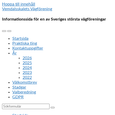
Hoppa till innehåll
Vemdalsskalets Vägförening
Informationssida för en av Sveriges största vägföreningar
Slå
Slå
på/av
på/av
Startsida
mobilmenyn
sökfältet
Praktiska ting
Kontaktuppgifter
År
2026
2025
2024
2023
2022
Välkomstbrev
Stadgar
Valberedning
GDPR
Sök