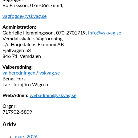
Bo Eriksson, 076-066 76 64,
vagfogde@vskvag.se
Administration:
Gabrielle Hemmingsson, 070-2701719,
info@vskvag.se
Vemdalsskalets Vägförening
c/o Härjedalens Ekonomi AB
Fjällvägen 53
846 71 Vemdalen
Valberedning:
valberedningen@vskvag.se
Bengt Fors
Lars Torbjörn Wigren
WebAdmin:
webadmin@vskvag.se
Orgnr:
717902-5809
Arkiv
mars 2026