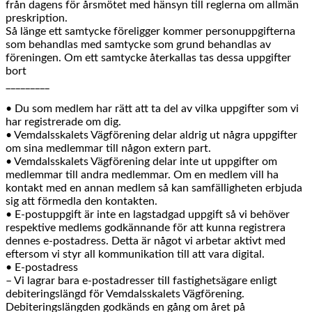
från dagens för årsmötet med hänsyn till reglerna om allmän
preskription.
Så länge ett samtycke föreligger kommer personuppgifterna
som behandlas med samtycke som grund behandlas av
föreningen. Om ett samtycke återkallas tas dessa uppgifter
bort
_________
• Du som medlem har rätt att ta del av vilka uppgifter som vi
har registrerade om dig.
• Vemdalsskalets Vägförening delar aldrig ut några uppgifter
om sina medlemmar till någon extern part.
• Vemdalsskalets Vägförening delar inte ut uppgifter om
medlemmar till andra medlemmar. Om en medlem vill ha
kontakt med en annan medlem så kan samfälligheten erbjuda
sig att förmedla den kontakten.
• E-postuppgift är inte en lagstadgad uppgift så vi behöver
respektive medlems godkännande för att kunna registrera
dennes e-postadress. Detta är något vi arbetar aktivt med
eftersom vi styr all kommunikation till att vara digital.
• E-postadress
– Vi lagrar bara e-postadresser till fastighetsägare enligt
debiteringslängd för Vemdalsskalets Vägförening.
Debiteringslängden godkänds en gång om året på