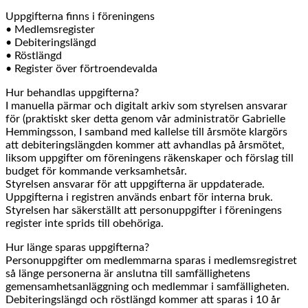
Uppgifterna finns i föreningens
• Medlemsregister
• Debiteringslängd
• Röstlängd
• Register över förtroendevalda
Hur behandlas uppgifterna?
I manuella pärmar och digitalt arkiv som styrelsen ansvarar
för (praktiskt sker detta genom vår administratör Gabrielle
Hemmingsson, I samband med kallelse till årsmöte klargörs
att debiteringslängden kommer att avhandlas på årsmötet,
liksom uppgifter om föreningens räkenskaper och förslag till
budget för kommande verksamhetsår.
Styrelsen ansvarar för att uppgifterna är uppdaterade.
Uppgifterna i registren används enbart för interna bruk.
Styrelsen har säkerställt att personuppgifter i föreningens
register inte sprids till obehöriga.
Hur länge sparas uppgifterna?
Personuppgifter om medlemmarna sparas i medlemsregistret
så länge personerna är anslutna till samfällighetens
gemensamhetsanläggning och medlemmar i samfälligheten.
Debiteringslängd och röstlängd kommer att sparas i 10 år