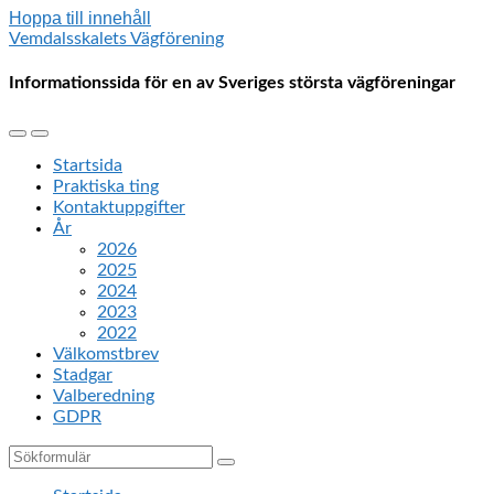
Hoppa till innehåll
Vemdalsskalets Vägförening
Informationssida för en av Sveriges största vägföreningar
Slå
Slå
på/av
på/av
Startsida
mobilmenyn
sökfältet
Praktiska ting
Kontaktuppgifter
År
2026
2025
2024
2023
2022
Välkomstbrev
Stadgar
Valberedning
GDPR
Sök