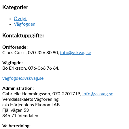
Kategorier
Övrigt
Vägfogden
Kontaktuppgifter
Ordförande:
Claes Gozzi, 070-326 80 90,
info@vskvag.se
Vägfogde:
Bo Eriksson, 076-066 76 64,
vagfogde@vskvag.se
Administration:
Gabrielle Hemmingsson, 070-2701719,
info@vskvag.se
Vemdalsskalets Vägförening
c/o Härjedalens Ekonomi AB
Fjällvägen 53
846 71 Vemdalen
Valberedning: