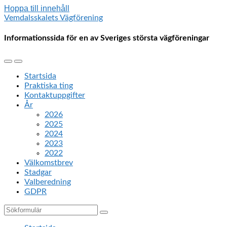
Hoppa till innehåll
Vemdalsskalets Vägförening
Informationssida för en av Sveriges största vägföreningar
Slå
Slå
på/av
på/av
Startsida
mobilmenyn
sökfältet
Praktiska ting
Kontaktuppgifter
År
2026
2025
2024
2023
2022
Välkomstbrev
Stadgar
Valberedning
GDPR
Sök