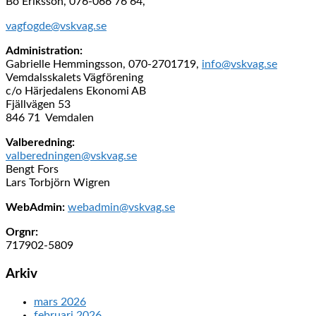
Bo Eriksson, 076-066 76 64,
vagfogde@vskvag.se
Administration:
Gabrielle Hemmingsson, 070-2701719,
info@vskvag.se
Vemdalsskalets Vägförening
c/o Härjedalens Ekonomi AB
Fjällvägen 53
846 71 Vemdalen
Valberedning:
valberedningen@vskvag.se
Bengt Fors
Lars Torbjörn Wigren
WebAdmin:
webadmin@vskvag.se
Orgnr:
717902-5809
Arkiv
mars 2026
februari 2026