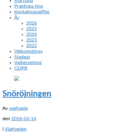
Startsida
Praktiska ting
Kontaktuppgifter
År
2026
2025
2024
2023
2022
Välkomstbrev
Stadgar
Valberedning
GDPR
Snöröjningen
Av
vagfogde
den
2018-03-14
i
Vägfogden