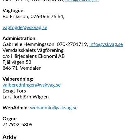
Vägfogde:
Bo Eriksson, 076-066 76 64,
vagfogde@vskvag.se
Administration:
Gabrielle Hemmingsson, 070-2701719,
info@vskvag.se
Vemdalsskalets Vägförening
c/o Härjedalens Ekonomi AB
Fjällvägen 53
846 71 Vemdalen
Valberedning:
valberedningen@vskvag.se
Bengt Fors
Lars Torbjörn Wigren
WebAdmin:
webadmin@vskvag.se
Orgnr:
717902-5809
Arkiv