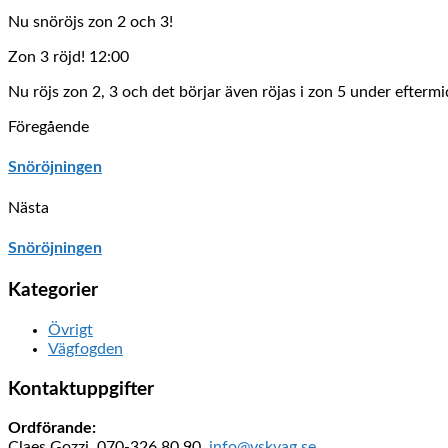
Nu snöröjs zon 2 och 3!
Zon 3 röjd! 12:00
Nu röjs zon 2, 3 och det börjar även röjas i zon 5 under efterm
Föregående
Snöröjningen
Nästa
Snöröjningen
Kategorier
Övrigt
Vägfogden
Kontaktuppgifter
Ordförande:
Claes Gozzi, 070-326 80 90,
info@vskvag.se