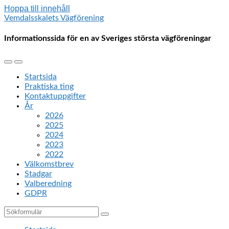
Hoppa till innehåll
Vemdalsskalets Vägförening
Informationssida för en av Sveriges största vägföreningar
Slå
Slå
på/av
på/av
Startsida
mobilmenyn
sökfältet
Praktiska ting
Kontaktuppgifter
År
2026
2025
2024
2023
2022
Välkomstbrev
Stadgar
Valberedning
GDPR
Sök