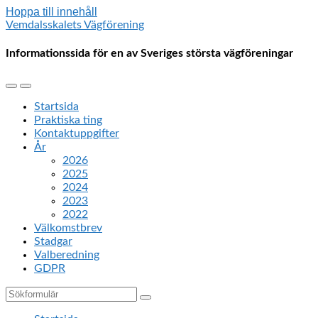
Hoppa till innehåll
Vemdalsskalets Vägförening
Informationssida för en av Sveriges största vägföreningar
Slå
Slå
på/av
på/av
Startsida
mobilmenyn
sökfältet
Praktiska ting
Kontaktuppgifter
År
2026
2025
2024
2023
2022
Välkomstbrev
Stadgar
Valberedning
GDPR
Sök