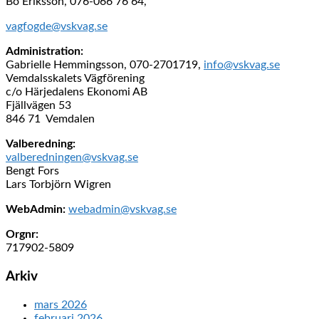
Bo Eriksson, 076-066 76 64,
vagfogde@vskvag.se
Administration:
Gabrielle Hemmingsson, 070-2701719,
info@vskvag.se
Vemdalsskalets Vägförening
c/o Härjedalens Ekonomi AB
Fjällvägen 53
846 71 Vemdalen
Valberedning:
valberedningen@vskvag.se
Bengt Fors
Lars Torbjörn Wigren
WebAdmin:
webadmin@vskvag.se
Orgnr:
717902-5809
Arkiv
mars 2026
februari 2026