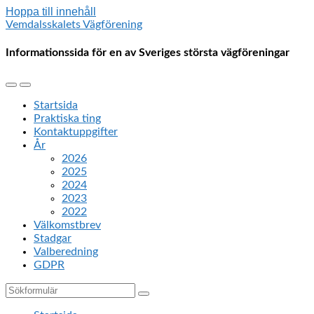
Hoppa till innehåll
Vemdalsskalets Vägförening
Informationssida för en av Sveriges största vägföreningar
Slå
Slå
på/av
på/av
Startsida
mobilmenyn
sökfältet
Praktiska ting
Kontaktuppgifter
År
2026
2025
2024
2023
2022
Välkomstbrev
Stadgar
Valberedning
GDPR
Sök