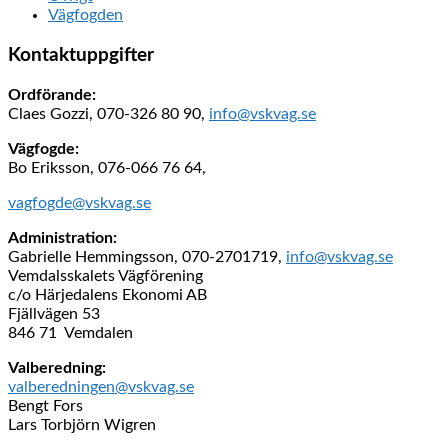
Vägfogden
Kontaktuppgifter
Ordförande:
Claes Gozzi, 070-326 80 90,
info@vskvag.se
Vägfogde:
Bo Eriksson, 076-066 76 64,
vagfogde@vskvag.se
Administration:
Gabrielle Hemmingsson, 070-2701719,
info@vskvag.se
Vemdalsskalets Vägförening
c/o Härjedalens Ekonomi AB
Fjällvägen 53
846 71 Vemdalen
Valberedning:
valberedningen@vskvag.se
Bengt Fors
Lars Torbjörn Wigren